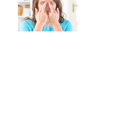
Esther Gassner
+423 780 22 88
|
info@freudeamleben.li
© 2026
by Freude am Leben
Impressum
Datenschutz